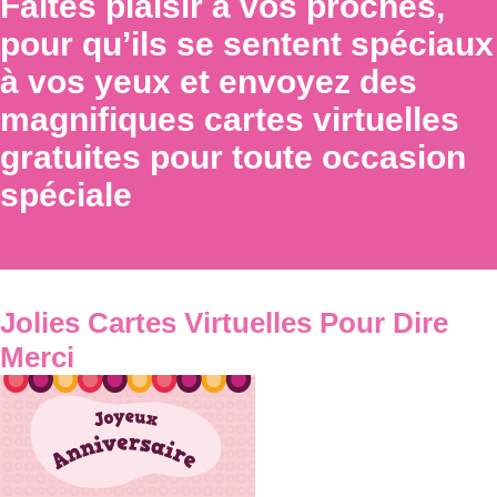
Faites plaisir à vos proches,
pour qu’ils se sentent spéciaux
à vos yeux et envoyez des
magnifiques cartes virtuelles
gratuites pour toute occasion
spéciale
Jolies Cartes Virtuelles Pour Dire
Merci