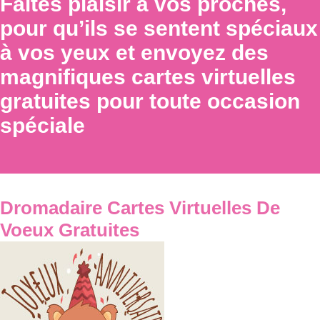
Faites plaisir à vos proches,
pour qu’ils se sentent spéciaux
à vos yeux et envoyez des
magnifiques cartes virtuelles
gratuites pour toute occasion
spéciale
Dromadaire Cartes Virtuelles De
Voeux Gratuites