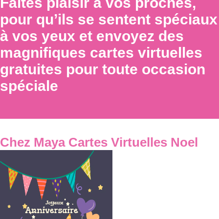
Faites plaisir à vos proches,
pour qu’ils se sentent spéciaux
à vos yeux et envoyez des
magnifiques cartes virtuelles
gratuites pour toute occasion
spéciale
Chez Maya Cartes Virtuelles Noel