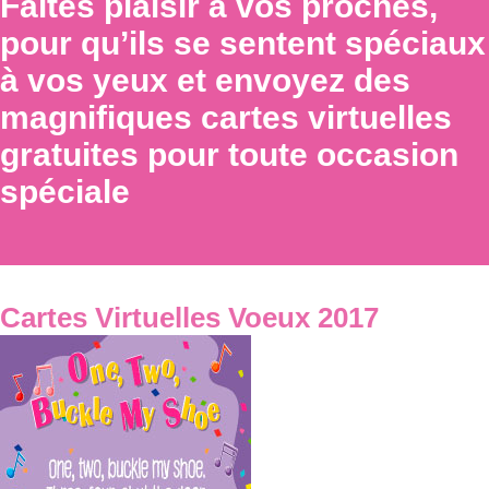
Faites plaisir à vos proches,
pour qu’ils se sentent spéciaux
à vos yeux et envoyez des
magnifiques cartes virtuelles
gratuites pour toute occasion
spéciale
Cartes Virtuelles Voeux 2017