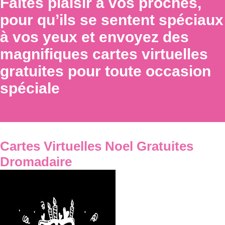
Faites plaisir à vos proches,
pour qu’ils se sentent spéciaux
à vos yeux et envoyez des
magnifiques cartes virtuelles
gratuites pour toute occasion
spéciale
Cartes Virtuelles Noel Gratuites
Dromadaire