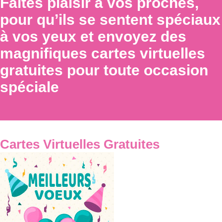
Faites plaisir à vos proches,
pour qu’ils se sentent spéciaux
à vos yeux et envoyez des
magnifiques cartes virtuelles
gratuites pour toute occasion
spéciale
Cartes Virtuelles Gratuites