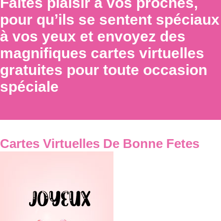
Faites plaisir à vos proches,
pour qu’ils se sentent spéciaux
à vos yeux et envoyez des
magnifiques cartes virtuelles
gratuites pour toute occasion
spéciale
Cartes Virtuelles De Bonne Fetes