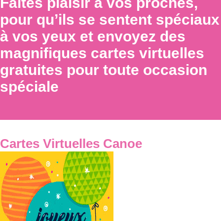
Faites plaisir à vos proches,
pour qu’ils se sentent spéciaux
à vos yeux et envoyez des
magnifiques cartes virtuelles
gratuites pour toute occasion
spéciale
Cartes Virtuelles Canoe